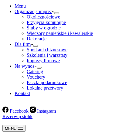
Menu
Organizacja imprez
Okolicznościowe
Przyjęcia komunijne
Śluby w ogrodzie
Wieczory panieńskie i kawalerskie
Dekoracje
Dla firm
Spotkania biznesowe
Szkolenia i warsztaty
Imprezy firmowe
Na wynos
Catering
Vouchery
Paczki podarunkowe
Lokalne przetwory
Kontakt
Facebook
Instagram
Rezerwuj stolik
MENU