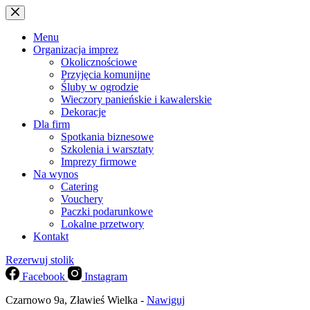
Przejdź
do
treści
Menu
Organizacja imprez
Okolicznościowe
Przyjęcia komunijne
Śluby w ogrodzie
Wieczory panieńskie i kawalerskie
Dekoracje
Dla firm
Spotkania biznesowe
Szkolenia i warsztaty
Imprezy firmowe
Na wynos
Catering
Vouchery
Paczki podarunkowe
Lokalne przetwory
Kontakt
Rezerwuj stolik
Facebook
Instagram
Czarnowo 9a, Zławieś Wielka -
Nawiguj